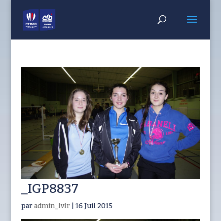
_IGP8837
par
admin_lvlr
|
16 Juil 2015