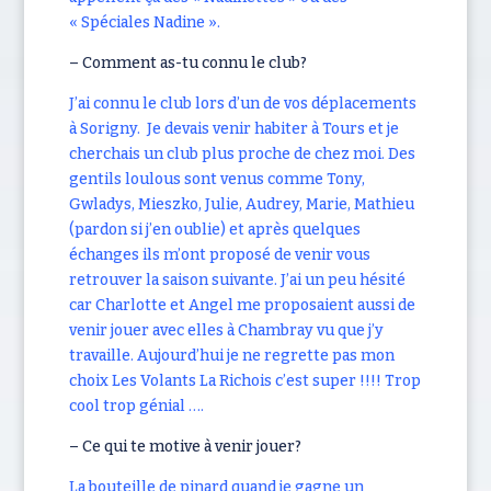
« Spéciales Nadine ».
– Comment as-tu connu le club?
J’ai connu le club lors d’un de vos déplacements
à Sorigny. Je devais venir habiter à Tours et je
cherchais un club plus proche de chez moi. Des
gentils loulous sont venus comme Tony,
Gwladys, Mieszko, Julie, Audrey, Marie, Mathieu
(pardon si j’en oublie) et après quelques
échanges ils m’ont proposé de venir vous
retrouver la saison suivante. J’ai un peu hésité
car Charlotte et Angel me proposaient aussi de
venir jouer avec elles à Chambray vu que j’y
travaille. Aujourd’hui je ne regrette pas mon
choix Les Volants La Richois c’est super !!!! Trop
cool trop génial ….
– Ce qui te motive à venir jouer?
La bouteille de pinard quand je gagne un